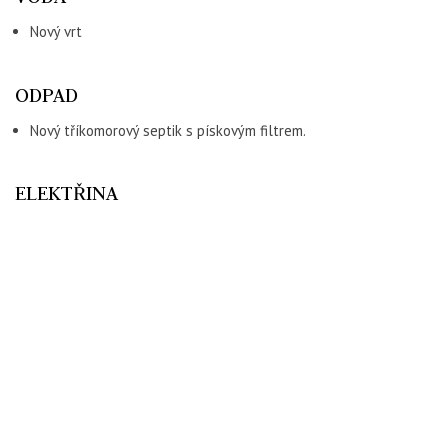
Nový vrt
ODPAD
Nový tříkomorový septik s pískovým filtrem.
ELEKTŘINA
Standardní přívod elektřiny - hlavní jistič 40 A.
TOPENÍ
Tepelné čerpadlo Nibe (nejkvalitnější tepelné čerpadlo
v rámci trhu)
1 NP – teplovodní podlahové vytápění
2 NP – teplovodní desková otopná tělesa (radiátory, top.
žebříky)
V hlavní části domu jsou postavena špičková akumulační